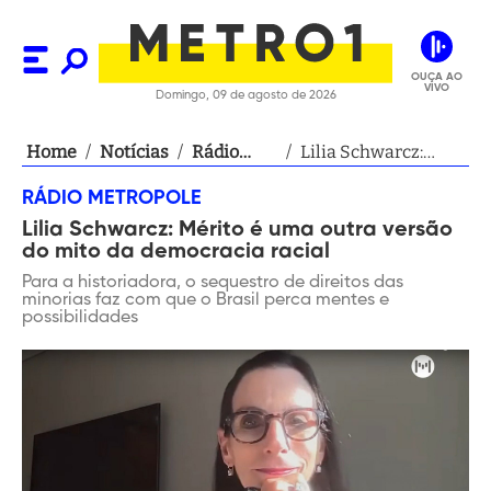
OUÇA AO
VIVO
Domingo, 09 de agosto de 2026
Home
/
Notícias
/
Rádio
/
Lilia Schwarcz:
Metropole
Mérito é uma outra
RÁDIO METROPOLE
versão do mito da
Lilia Schwarcz: Mérito é uma outra versão
democracia racial
do mito da democracia racial
Para a historiadora, o sequestro de direitos das
minorias faz com que o Brasil perca mentes e
possibilidades