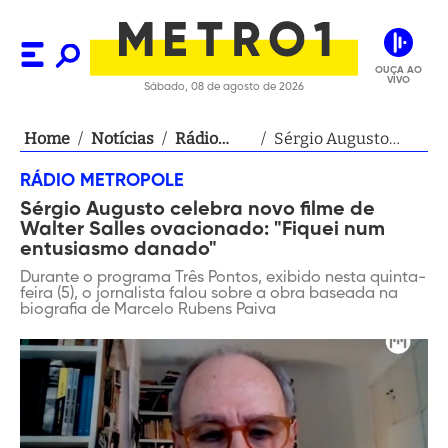
OUÇA AO
VIVO
Sábado, 08 de agosto de 2026
Home
/
Notícias
/
Rádio
/
Sérgio Augusto
Metropole
celebra novo filme
RÁDIO METROPOLE
de Walter Salles
Sérgio Augusto celebra novo filme de
ovacionado: "Fiquei
Walter Salles ovacionado: "Fiquei num
num entusiasmo
entusiasmo danado"
danado"
Durante o programa Três Pontos, exibido nesta quinta-
feira (5), o jornalista falou sobre a obra baseada na
biografia de Marcelo Rubens Paiva