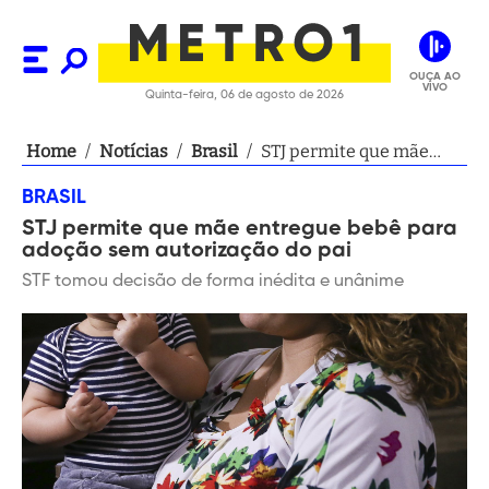
OUÇA AO
VIVO
Quinta-feira, 06 de agosto de 2026
Home
/
Notícias
/
Brasil
/
STJ permite que mãe
entregue bebê para
BRASIL
adoção sem autorização
STJ permite que mãe entregue bebê para
do pai
adoção sem autorização do pai
STF tomou decisão de forma inédita e unânime