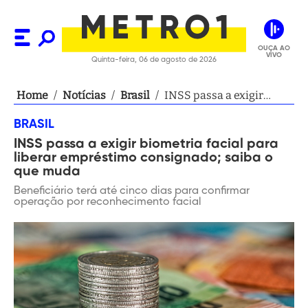
OUÇA AO
VIVO
Quinta-feira, 06 de agosto de 2026
Home
/
Notícias
/
Brasil
/
INSS passa a exigir
biometria facial para
BRASIL
liberar empréstimo
INSS passa a exigir biometria facial para
consignado; saiba o que
liberar empréstimo consignado; saiba o
muda
que muda
Beneficiário terá até cinco dias para confirmar
operação por reconhecimento facial