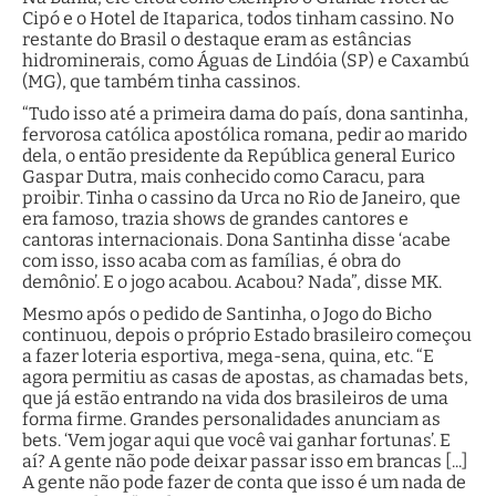
Cipó e o Hotel de Itaparica, todos tinham cassino. No
restante do Brasil o destaque eram as estâncias
hidrominerais, como Águas de Lindóia (SP) e Caxambú
(MG), que também tinha cassinos.
“Tudo isso até a primeira dama do país, dona santinha,
fervorosa católica apostólica romana, pedir ao marido
dela, o então presidente da República general Eurico
Gaspar Dutra, mais conhecido como Caracu, para
proibir. Tinha o cassino da Urca no Rio de Janeiro, que
era famoso, trazia shows de grandes cantores e
cantoras internacionais. Dona Santinha disse ‘acabe
com isso, isso acaba com as famílias, é obra do
demônio’. E o jogo acabou. Acabou? Nada”, disse MK.
Mesmo após o pedido de Santinha, o Jogo do Bicho
continuou, depois o próprio Estado brasileiro começou
a fazer loteria esportiva, mega-sena, quina, etc. “E
agora permitiu as casas de apostas, as chamadas bets,
que já estão entrando na vida dos brasileiros de uma
forma firme. Grandes personalidades anunciam as
bets. ‘Vem jogar aqui que você vai ganhar fortunas’. E
aí? A gente não pode deixar passar isso em brancas [...]
A gente não pode fazer de conta que isso é um nada de