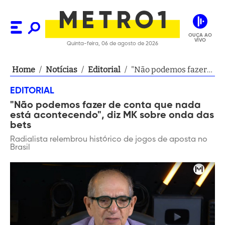
OUÇA AO
VIVO
Quinta-feira, 06 de agosto de 2026
Home
/
Notícias
/
Editorial
/
"Não podemos fazer
de conta que nada
EDITORIAL
está acontecendo",
"Não podemos fazer de conta que nada
diz MK sobre onda
está acontecendo", diz MK sobre onda das
das bets
bets
Radialista relembrou histórico de jogos de aposta no
Brasil