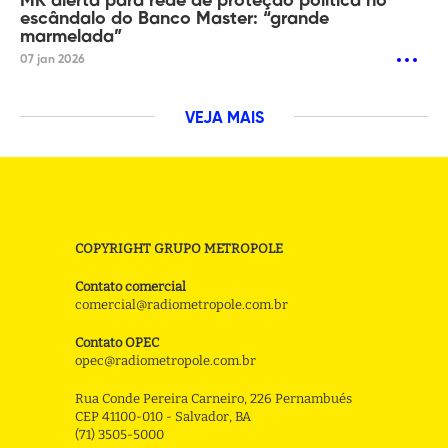
MK alerta para rede de proteção política no
escândalo do Banco Master: “grande
marmelada”
07 jan 2026
VEJA MAIS
COPYRIGHT GRUPO METROPOLE
Contato comercial
comercial@radiometropole.com.br
Contato OPEC
opec@radiometropole.com.br
Rua Conde Pereira Carneiro, 226 Pernambués
CEP 41100-010 - Salvador, BA
(71) 3505-5000