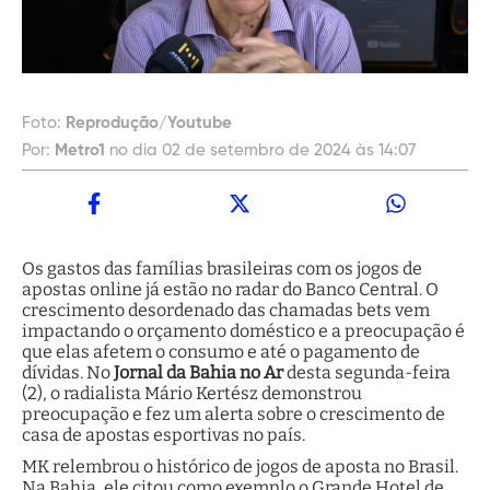
Foto:
Reprodução/Youtube
Por:
Metro1
no dia 02 de setembro de 2024 às 14:07
Os gastos das famílias brasileiras com os jogos de
apostas online já estão no radar do Banco Central. O
crescimento desordenado das chamadas bets vem
impactando o orçamento doméstico e a preocupação é
que elas afetem o consumo e até o pagamento de
dívidas. No
Jornal da Bahia no Ar
desta segunda-feira
(2), o radialista Mário Kertész demonstrou
preocupação e fez um alerta sobre o crescimento de
casa de apostas esportivas no país.
MK relembrou o histórico de jogos de aposta no Brasil.
Na Bahia, ele citou como exemplo o Grande Hotel de