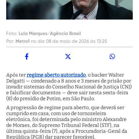
Foto:
Lula Marques/Agência Brasil
Por:
Metro1
no dia 08 de maio de 2026 às 13:25
Após ter
regime aberto autorizado
, o hacker Walter
Delgatti — condenado a 8 anos e 3 meses de prisão por
invadir sistemas do Conselho Nacional de Justiça (CNJ)
e falsificar documentos — deve sair nesta sexta-feira
(8) do presídio de Potim, em São Paulo.
A progressão de regime para aberto, que deverá ser
cumprido em casa, com uso de tornozeleira
eletrônica, foi determinada pelo ministro Alexandre
de Moraes, do Supremo Tribunal Federal (STF), na
última quinta-feira (7), após a Procuradoria-Geral da
República (PGR) dar parecer favorável.