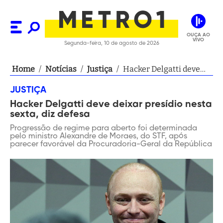
OUÇA AO
VIVO
Segunda-feira, 10 de agosto de 2026
Home
/
Notícias
/
Justiça
/
Hacker Delgatti deve
deixar presídio nesta
JUSTIÇA
sexta, diz defesa
Hacker Delgatti deve deixar presídio nesta
sexta, diz defesa
Progressão de regime para aberto foi determinada
pelo ministro Alexandre de Moraes, do STF, após
parecer favorável da Procuradoria-Geral da República