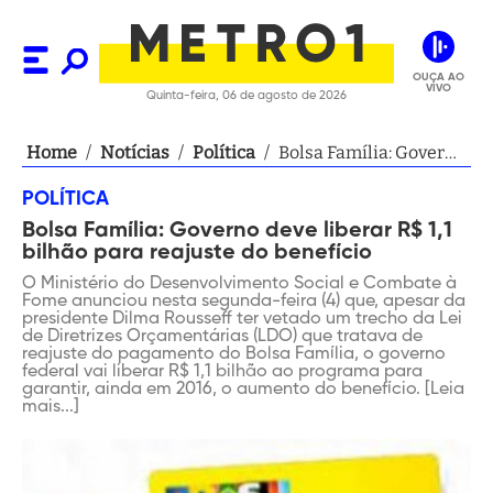
OUÇA AO
VIVO
Quinta-feira, 06 de agosto de 2026
Home
/
Notícias
/
Política
/
Bolsa Família: Governo
deve liberar R$ 1,1
POLÍTICA
bilhão para reajuste do
Bolsa Família: Governo deve liberar R$ 1,1
benefício
bilhão para reajuste do benefício
O Ministério do Desenvolvimento Social e Combate à
Fome anunciou nesta segunda-feira (4) que, apesar da
presidente Dilma Rousseff ter vetado um trecho da Lei
de Diretrizes Orçamentárias (LDO) que tratava de
reajuste do pagamento do Bolsa Família, o governo
federal vai liberar R$ 1,1 bilhão ao programa para
garantir, ainda em 2016, o aumento do benefício. [Leia
mais...]