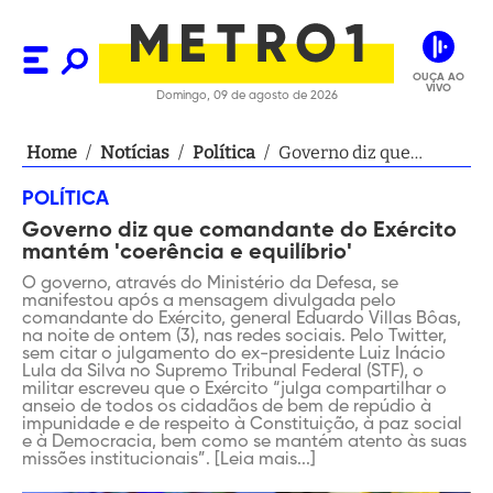
OUÇA AO
VIVO
Domingo, 09 de agosto de 2026
Home
/
Notícias
/
Política
/
Governo diz que
comandante do
POLÍTICA
Exército mantém
Governo diz que comandante do Exército
ʹcoerência e equilíbrioʹ
mantém ʹcoerência e equilíbrioʹ
O governo, através do Ministério da Defesa, se
manifestou após a mensagem divulgada pelo
comandante do Exército, general Eduardo Villas Bôas,
na noite de ontem (3), nas redes sociais. Pelo Twitter,
sem citar o julgamento do ex-presidente Luiz Inácio
Lula da Silva no Supremo Tribunal Federal (STF), o
militar escreveu que o Exército “julga compartilhar o
anseio de todos os cidadãos de bem de repúdio à
impunidade e de respeito à Constituição, à paz social
e à Democracia, bem como se mantém atento às suas
missões institucionais”. [Leia mais...]