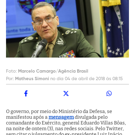
Foto:
Marcelo Camargo/Agência Brasil
Por:
Matheus Simoni
no dia 04 de abril de 2018 às 08:15
O governo, por meio do Ministério da Defesa, se
manifestou após a
mensagem
divulgada pelo
comandante do Exército, general Eduardo Villas Bôas,
na noite de ontem (3), nas redes sociais. Pelo Twitter,
sem citar o julgamento do ex-presidente Luiz Inácio