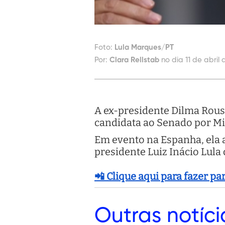
Foto:
Lula Marques/PT
Por:
Clara Rellstab
no dia 11 de abril 
A ex-presidente Dilma Rouss
candidata ao Senado por Min
Em evento na Espanha, ela 
presidente Luiz Inácio Lula
📲 Clique aqui para fazer p
Outras
notíci