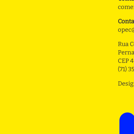
comer
Conta
opec@
Rua C
Pern
CEP 4
(71) 
Desig