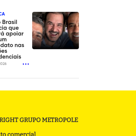
CA
 Brasil
cia que
rá apoiar
um
idato nas
ões
denciais
2026
RIGHT GRUPO METROPOLE
to comercial