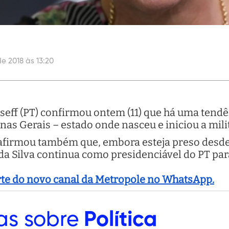
de 2018 às 13:20
eff (PT) confirmou ontem (11) que há uma tendên
as Gerais – estado onde nasceu e iniciou a milit
afirmou também que, embora esteja preso desde 
 da Silva continua como presidenciável do PT para
arte do novo canal da Metropole no WhatsApp.
as sobre
Política