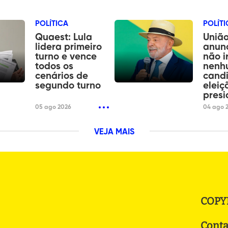
POLÍTICA
POLÍTI
Quaest: Lula
União
lidera primeiro
anun
turno e vence
não i
todos os
nenh
cenários de
cand
segundo turno
eleiç
presi
05 ago 2026
04 ago 
VEJA MAIS
COPY
Conta