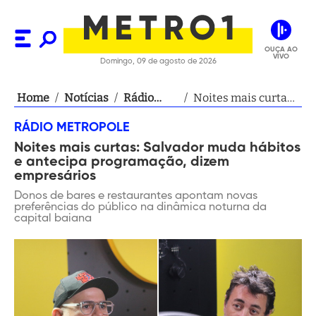
OUÇA AO
VIVO
Domingo, 09 de agosto de 2026
Home
/
Notícias
/
Rádio
/
Noites mais curtas:
Metropole
Salvador muda
RÁDIO METROPOLE
hábitos e antecipa
Noites mais curtas: Salvador muda hábitos
programação,
e antecipa programação, dizem
dizem empresários
empresários
Donos de bares e restaurantes apontam novas
preferências do público na dinâmica noturna da
capital baiana