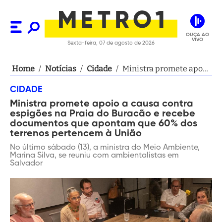
OUÇA AO
VIVO
Sexta-feira, 07 de agosto de 2026
Home
/
Notícias
/
Cidade
/
Ministra promete apoio
a causa contra espigões
CIDADE
na Praia do Buracão e
Ministra promete apoio a causa contra
recebe documentos
espigões na Praia do Buracão e recebe
que apontam que 60%
documentos que apontam que 60% dos
dos terrenos
terrenos pertencem à União
pertencem à União
No último sábado (13), a ministra do Meio Ambiente,
Marina Silva, se reuniu com ambientalistas em
Salvador