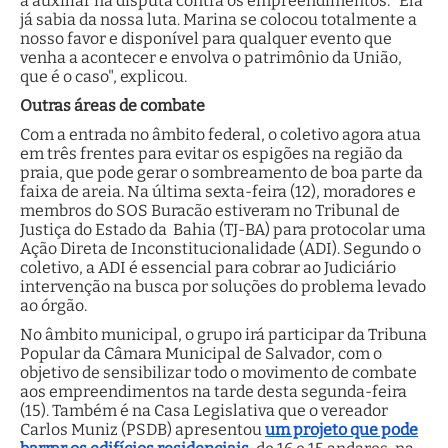
a auxiliar na disputa contra os empreendimentos. "Ela
já sabia da nossa luta. Marina se colocou totalmente a
nosso favor e disponível para qualquer evento que
venha a acontecer e envolva o patrimônio da União,
que é o caso", explicou.
Outras áreas de combate
Com a entrada no âmbito federal, o coletivo agora atua
em três frentes para evitar os espigões na região da
praia, que pode gerar o sombreamento de boa parte da
faixa de areia. Na última sexta-feira (12), moradores e
membros do SOS Buracão estiveram no Tribunal de
Justiça do Estado da Bahia (TJ-BA) para protocolar uma
Ação Direta de Inconstitucionalidade (ADI). Segundo o
coletivo, a ADI é essencial para cobrar ao Judiciário
intervenção na busca por soluções do problema levado
ao órgão.
No âmbito municipal, o grupo irá participar da Tribuna
Popular da Câmara Municipal de Salvador, com o
objetivo de sensibilizar todo o movimento de combate
aos empreendimentos na tarde desta segunda-feira
(15). Também é na Casa Legislativa que o vereador
Carlos Muniz (PSDB) apresentou
um projeto que pode