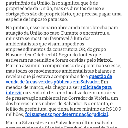
patrimônio da União. Isso significa que é de
propriedade da União, mas os direitos de uso e
obrigações são do proprietário, que precisa pagar uma
espécie de imposto para isso.
Na prática, esse cenário abre ainda mais brecha para
atuação da União no caso. Durante o encontrou, a
ministra se mostrou favorável à luta dos
ambientalistas que visam impedir os
empreendimentos da construtora OR, do grupo
Novonor (ex-Odebrecht). Segundo fontes que
estiveram na reunião e foram ouvidas pelo
Metro1
,
Marina assumiu o compromisso de apoiar não só esse,
mas todos os movimentos ambientalistas baianos e
revelou que já estava acompanhando a
questão de
venda de áreas verdes públicas em Salvador
. Em
meados de março, ela chegou a ser
solicitada para
intervir
na venda do terreno localizado em uma área
de preservação ambiental no Corredor da Vitória, um
dos bairros mais nobres de Salvador. No entanto, o
leilão da prefeitura, que tinha lance mínimo de R$ 10,9
milhões,
foi suspenso por determinação judicial
.
Marina Silva esteve em Salvador no último sábado