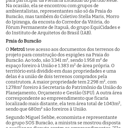
para participar da Plenária Estadual do partido Rede.
Na ocasião, ela se encontrou com grupos de
ambientalistas, representantes não só da Praia do
Buracão, mas também do Coletivo Stella Maris, Morro
do Ipiranga, da encosta do Corredor da Vitória, do
Fórum Permanente de Itapuã, do grupo EquiCidades e
do Instituto de Arquitetos do Brasil (IAB).
Praia do Buracão
O
Metro1
teve acesso aos documentos dos terrenos do
projeto para construção dos espigões na Praia do
Buracão. Ao todo, são 3.341 m², sendo 1.958 m² de
espaço foreiro à União e 1.383 m² de área própria. O
território está dividido em duas propriedades e uma
delas é a união de dois terrenos comprados pela
construtora. A maior propriedade tem 2.298 m², com
1.278m² foreiro à Secretaria do Patrimônio da União do
Planejamento, Orçamento e Gestão (SPU). A outra área
correspondente ao empreendimento que ficaria
localizado mais distante, ela tem área total de 1.043m²,
sendo que 680m² são foreiros à União.
Segundo Miguel Sehbe, economista e representante
do grupo SOS Buracão, a ministra se mostrou disposta